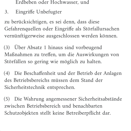
Erdbeben oder Hochwasser, und
Erster Abschnitt
3.
Eingriffe Unbefugter
Grundpflichten
zu berücksichtigen, es sei denn, dass diese
§ 3
Allgemeine Betreiberpflichten
Gefahrenquellen oder Eingriffe als Störfallursachen
vernünftigerweise ausgeschlossen werden können.
§ 4
Anforderungen zur Verhinderung von Störfällen
(3)
Über Absatz 1 hinaus sind vorbeugend
§ 5
Anforderungen zur Begrenzung von
Störfallauswirkungen
Maßnahmen zu treffen, um die Auswirkungen von
Störfällen so gering wie möglich zu halten.
§ 6
Ergänzende Anforderungen
(4)
Die Beschaffenheit und der Betrieb der Anlagen
§ 7
Anzeige
des Betriebsbereichs müssen dem Stand der
§ 8
Konzept zur Verhinderung von Störfällen
Sicherheitstechnik entsprechen.
§ 8a
Information der Öffentlichkeit
(5)
Die Wahrung angemessener Sicherheitsabstände
zwischen Betriebsbereich und benachbarten
Zweiter Abschnitt
Schutzobjekten stellt keine Betreiberpflicht dar.
Erweiterte Pflichten
§ 9
Sicherheitsbericht