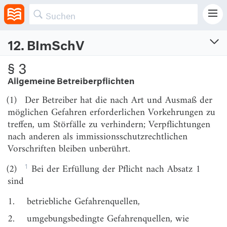
Erster Abschnitt
Grundpflichten
12. BImSchV
Störfall-Verordnung
§ 3
Zwölfte Verordnung zur Durchführung des Bundes-Immissionsschutzgesetzes —
Allgemeine Betreiberpflichten
Störfall-Verordnung
(1)
Der Betreiber hat die nach Art und Ausmaß der
Vom 26.4.2000 (BGBl. I S. 603)
Neugefasst am 15.3.2017 (BGBl. I S. 483)
möglichen Gefahren erforderlichen Vorkehrungen zu
Zuletzt geändert am 3.7.2024 (BGBl. I S. Nr. 225)
treffen, um Störfälle zu verhindern; Verpflichtungen
nach anderen als immissionsschutzrechtlichen
Erster Teil
Vorschriften bleiben unberührt.
Allgemeine Vorschriften
1
(2)
Bei der Erfüllung der Pflicht nach Absatz 1
§ 1
Anwendungsbereich
sind
§ 2
Begriffsbestimmungen
1.
betriebliche Gefahrenquellen,
Zweiter Teil
2.
umgebungsbedingte Gefahrenquellen, wie
Vorschriften für Betriebsbereiche